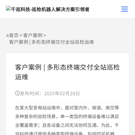
客
户
案
例
|
首页
>
客户案例
>
多
客户案例 | 多形态终端交付全站巡检运维
形
态
终
客户案例 | 多形态终端交付全站巡检
端
运维
交
付
全
发布时间：2025年02月28日
站
巡
在某大型变电站运维中，面对室内外、坡道、高空等
检
多种复杂的巡检场景，单一类型的终端设备难以满足
运
全覆盖需求；且各设备之间无法协同互通。为此，千
维
巡科技通过提供多种类型终端设备，包括四足机器